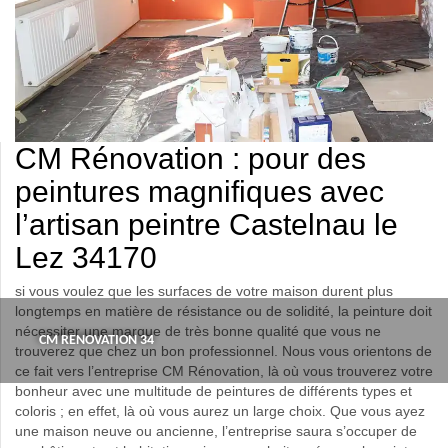
CM Rénovation : pour des
peintures magnifiques avec
l’artisan peintre Castelnau le
Lez 34170
si vous voulez que les surfaces de votre maison durent plus
longtemps en matière de résistance ou de solidité, la peinture doit
nécessiter une marque de très bonne qualité que vous ne
CM RENOVATION 34
trouverez que chez un bon professionnel. Nous vous orientons de
ce fait vers l’entreprise CM Rénovation, là où vous trouverez votre
bonheur avec une multitude de peintures de différents types et
coloris ; en effet, là où vous aurez un large choix. Que vous ayez
une maison neuve ou ancienne, l’entreprise saura s’occuper de